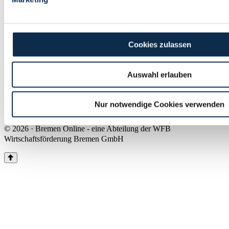
Land Bremen
Instagram
Pinterest
Facebook
Tiktok
Youtube
Impressum & Kontakt
Cookies zulassen
Barrierefreiheit
Produkte & Mediadaten
Presse
Auswahl erlauben
Über uns
Inhaltsübersicht
Nutzungsbedingungen
Nur notwendige Cookies verwenden
Datenschutz
© 2026 · Bremen Online - eine Abteilung der WFB
Wirtschaftsförderung Bremen GmbH