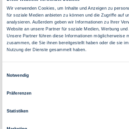
Bildung
Wirtschaft
Wir verwenden Cookies, um Inhalte und Anzeigen zu persona
Wissenschaft
für soziale Medien anbieten zu können und die Zugriffe auf 
Marktplatz
analysieren. Außerdem geben wir Informationen zu Ihrer Ve
Website an unsere Partner für soziale Medien, Werbung und 
Bremen barrierefrei
Login
Unsere Partner führen diese Informationen möglicherweise m
Leichte Sprache
zusammen, die Sie ihnen bereitgestellt haben oder die sie i
Zur Deutschen Gebärdensprache
Nutzung der Dienste gesammelt haben.
English
Einwilligungsauswahl
Notwendig
Präferenzen
Bremen barrierefrei
Login
Statistiken
Leichte Sprache
Zur Deutschen Gebärdensprache
English
Marketing