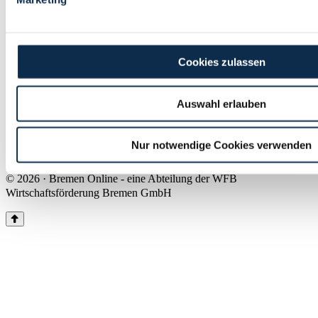
Land Bremen
Instagram
Pinterest
Facebook
Tiktok
Youtube
Impressum & Kontakt
Cookies zulassen
Barrierefreiheit
Produkte & Mediadaten
Presse
Auswahl erlauben
Über uns
Inhaltsübersicht
Nutzungsbedingungen
Nur notwendige Cookies verwenden
Datenschutz
© 2026 · Bremen Online - eine Abteilung der WFB
Wirtschaftsförderung Bremen GmbH