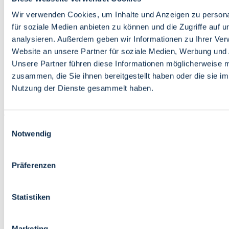
Bildung
Wirtschaft
Wir verwenden Cookies, um Inhalte und Anzeigen zu persona
Wissenschaft
für soziale Medien anbieten zu können und die Zugriffe auf 
Marktplatz
analysieren. Außerdem geben wir Informationen zu Ihrer Ve
Website an unsere Partner für soziale Medien, Werbung und 
Bremen barrierefrei
Login
Unsere Partner führen diese Informationen möglicherweise m
Leichte Sprache
zusammen, die Sie ihnen bereitgestellt haben oder die sie i
Zur Deutschen Gebärdensprache
Nutzung der Dienste gesammelt haben.
English
Einwilligungsauswahl
Notwendig
Präferenzen
Bremen barrierefrei
Login
Statistiken
Leichte Sprache
Zur Deutschen Gebärdensprache
English
Marketing