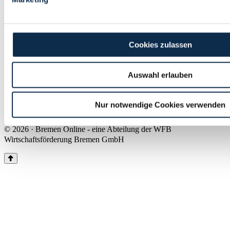
Land Bremen
Instagram
Pinterest
Facebook
Tiktok
Youtube
Impressum & Kontakt
Cookies zulassen
Barrierefreiheit
Produkte & Mediadaten
Presse
Auswahl erlauben
Über uns
Inhaltsübersicht
Nutzungsbedingungen
Nur notwendige Cookies verwenden
Datenschutz
© 2026 · Bremen Online - eine Abteilung der WFB
Wirtschaftsförderung Bremen GmbH