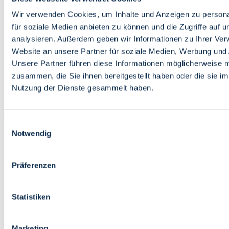
Bildung
Wirtschaft
Wir verwenden Cookies, um Inhalte und Anzeigen zu persona
Wissenschaft
für soziale Medien anbieten zu können und die Zugriffe auf 
Marktplatz
analysieren. Außerdem geben wir Informationen zu Ihrer Ve
Website an unsere Partner für soziale Medien, Werbung und 
Bremen barrierefrei
Login
Unsere Partner führen diese Informationen möglicherweise m
Leichte Sprache
zusammen, die Sie ihnen bereitgestellt haben oder die sie i
Zur Deutschen Gebärdensprache
Nutzung der Dienste gesammelt haben.
English
Einwilligungsauswahl
Notwendig
Präferenzen
Bremen barrierefrei
Login
Statistiken
Leichte Sprache
Zur Deutschen Gebärdensprache
English
Marketing