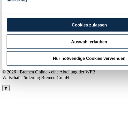
Land Bremen
Instagram
Pinterest
Facebook
Tiktok
Youtube
Impressum & Kontakt
Cookies zulassen
Barrierefreiheit
Produkte & Mediadaten
Presse
Auswahl erlauben
Über uns
Inhaltsübersicht
Nutzungsbedingungen
Nur notwendige Cookies verwenden
Datenschutz
© 2026 · Bremen Online - eine Abteilung der WFB
Wirtschaftsförderung Bremen GmbH