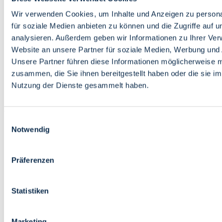
Bildung
Wirtschaft
Wir verwenden Cookies, um Inhalte und Anzeigen zu persona
Wissenschaft
für soziale Medien anbieten zu können und die Zugriffe auf 
Marktplatz
analysieren. Außerdem geben wir Informationen zu Ihrer Ve
Website an unsere Partner für soziale Medien, Werbung und 
Bremen barrierefrei
Login
Unsere Partner führen diese Informationen möglicherweise m
Leichte Sprache
zusammen, die Sie ihnen bereitgestellt haben oder die sie i
Zur Deutschen Gebärdensprache
Nutzung der Dienste gesammelt haben.
English
Einwilligungsauswahl
Notwendig
Präferenzen
Bremen barrierefrei
Login
Statistiken
Leichte Sprache
Zur Deutschen Gebärdensprache
English
Marketing