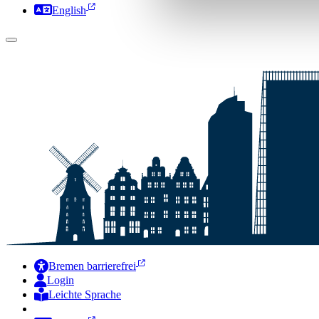
English
Bremen barrierefrei
Login
Leichte Sprache
Zur Deutschen Gebärdensprache