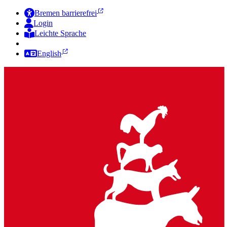
Bremen barrierefrei
Login
Leichte Sprache
Zur Deutschen Gebärdensprache
English