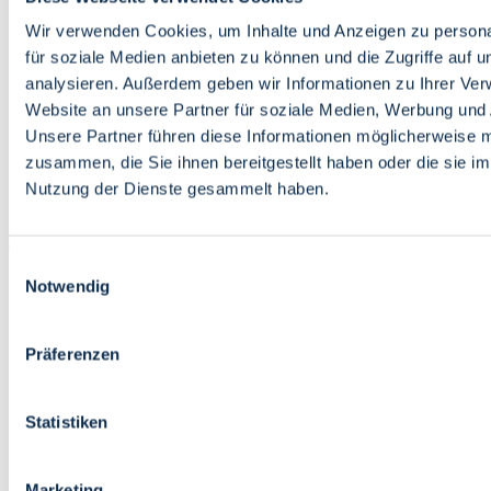
Bildung
Wirtschaft
Wir verwenden Cookies, um Inhalte und Anzeigen zu persona
Wissenschaft
für soziale Medien anbieten zu können und die Zugriffe auf 
Marktplatz
analysieren. Außerdem geben wir Informationen zu Ihrer Ve
Website an unsere Partner für soziale Medien, Werbung und 
Bremen barrierefrei
Login
Unsere Partner führen diese Informationen möglicherweise m
Leichte Sprache
zusammen, die Sie ihnen bereitgestellt haben oder die sie i
Zur Deutschen Gebärdensprache
Nutzung der Dienste gesammelt haben.
English
Einwilligungsauswahl
Notwendig
Präferenzen
Bremen barrierefrei
Login
Statistiken
Leichte Sprache
Zur Deutschen Gebärdensprache
English
Marketing