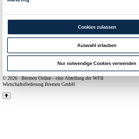
Land Bremen
Instagram
Pinterest
Facebook
Tiktok
Youtube
Impressum & Kontakt
Cookies zulassen
Barrierefreiheit
Produkte & Mediadaten
Presse
Auswahl erlauben
Über uns
Inhaltsübersicht
Nutzungsbedingungen
Nur notwendige Cookies verwenden
Datenschutz
© 2026 · Bremen Online - eine Abteilung der WFB
Wirtschaftsförderung Bremen GmbH