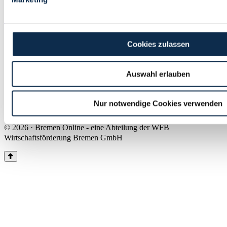
Land Bremen
Instagram
Pinterest
Facebook
Tiktok
Youtube
Impressum & Kontakt
Cookies zulassen
Barrierefreiheit
Produkte & Mediadaten
Presse
Auswahl erlauben
Über uns
Inhaltsübersicht
Nutzungsbedingungen
Nur notwendige Cookies verwenden
Datenschutz
© 2026 · Bremen Online - eine Abteilung der WFB
Wirtschaftsförderung Bremen GmbH