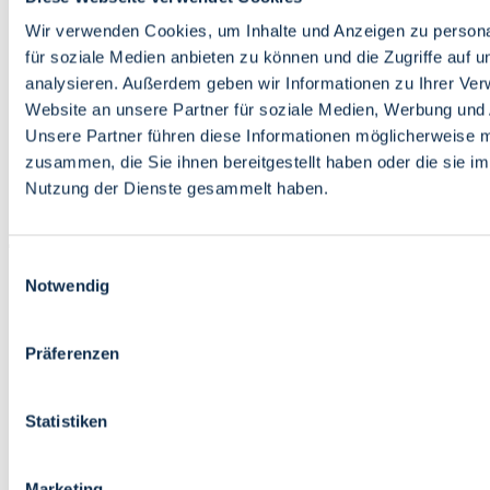
Bildung
Wirtschaft
Wir verwenden Cookies, um Inhalte und Anzeigen zu persona
Wissenschaft
für soziale Medien anbieten zu können und die Zugriffe auf 
Marktplatz
analysieren. Außerdem geben wir Informationen zu Ihrer Ve
Website an unsere Partner für soziale Medien, Werbung und 
Bremen barrierefrei
Login
Unsere Partner führen diese Informationen möglicherweise m
Leichte Sprache
zusammen, die Sie ihnen bereitgestellt haben oder die sie i
Zur Deutschen Gebärdensprache
Nutzung der Dienste gesammelt haben.
English
Einwilligungsauswahl
Notwendig
Präferenzen
Bremen barrierefrei
Login
Statistiken
Leichte Sprache
Zur Deutschen Gebärdensprache
English
Marketing