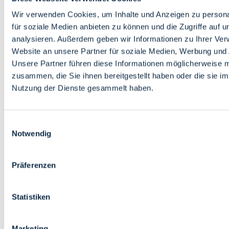
Bildung
Wirtschaft
Wir verwenden Cookies, um Inhalte und Anzeigen zu persona
Wissenschaft
für soziale Medien anbieten zu können und die Zugriffe auf 
Marktplatz
analysieren. Außerdem geben wir Informationen zu Ihrer Ve
Website an unsere Partner für soziale Medien, Werbung und 
Bremen barrierefrei
Login
Unsere Partner führen diese Informationen möglicherweise m
Leichte Sprache
zusammen, die Sie ihnen bereitgestellt haben oder die sie i
Zur Deutschen Gebärdensprache
Nutzung der Dienste gesammelt haben.
English
Einwilligungsauswahl
Notwendig
Präferenzen
Bremen barrierefrei
Login
Statistiken
Leichte Sprache
Zur Deutschen Gebärdensprache
English
Marketing