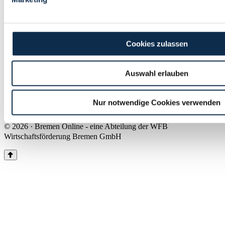
Land Bremen
Instagram
Pinterest
Facebook
Tiktok
Youtube
Impressum & Kontakt
Cookies zulassen
Barrierefreiheit
Produkte & Mediadaten
Presse
Auswahl erlauben
Über uns
Inhaltsübersicht
Nutzungsbedingungen
Nur notwendige Cookies verwenden
Datenschutz
© 2026 · Bremen Online - eine Abteilung der WFB
Wirtschaftsförderung Bremen GmbH