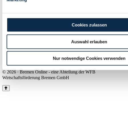
Land Bremen
Instagram
Pinterest
Facebook
Tiktok
Youtube
Impressum & Kontakt
Cookies zulassen
Barrierefreiheit
Produkte & Mediadaten
Presse
Auswahl erlauben
Über uns
Inhaltsübersicht
Nutzungsbedingungen
Nur notwendige Cookies verwenden
Datenschutz
© 2026 · Bremen Online - eine Abteilung der WFB
Wirtschaftsförderung Bremen GmbH