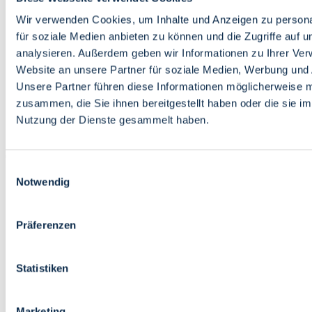
Bildung
Wirtschaft
Wir verwenden Cookies, um Inhalte und Anzeigen zu persona
Wissenschaft
für soziale Medien anbieten zu können und die Zugriffe auf 
Marktplatz
analysieren. Außerdem geben wir Informationen zu Ihrer Ve
Website an unsere Partner für soziale Medien, Werbung und 
Bremen barrierefrei
Login
Unsere Partner führen diese Informationen möglicherweise m
Leichte Sprache
zusammen, die Sie ihnen bereitgestellt haben oder die sie i
Zur Deutschen Gebärdensprache
Nutzung der Dienste gesammelt haben.
English
Einwilligungsauswahl
Notwendig
Präferenzen
Bremen barrierefrei
Login
Statistiken
Leichte Sprache
Zur Deutschen Gebärdensprache
English
Marketing