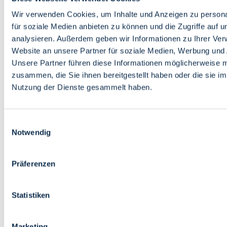
Bildung
Wirtschaft
Wir verwenden Cookies, um Inhalte und Anzeigen zu persona
Wissenschaft
für soziale Medien anbieten zu können und die Zugriffe auf 
Marktplatz
analysieren. Außerdem geben wir Informationen zu Ihrer Ve
Website an unsere Partner für soziale Medien, Werbung und 
Bremen barrierefrei
Login
Unsere Partner führen diese Informationen möglicherweise m
Leichte Sprache
zusammen, die Sie ihnen bereitgestellt haben oder die sie i
Zur Deutschen Gebärdensprache
Nutzung der Dienste gesammelt haben.
English
Einwilligungsauswahl
Notwendig
Präferenzen
Bremen barrierefrei
Login
Statistiken
Leichte Sprache
Zur Deutschen Gebärdensprache
English
Marketing