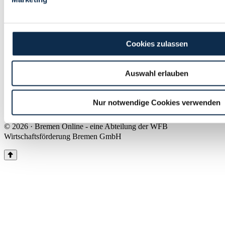
Land Bremen
Instagram
Pinterest
Facebook
Tiktok
Youtube
Impressum & Kontakt
Cookies zulassen
Barrierefreiheit
Produkte & Mediadaten
Presse
Auswahl erlauben
Über uns
Inhaltsübersicht
Nutzungsbedingungen
Nur notwendige Cookies verwenden
Datenschutz
© 2026 · Bremen Online - eine Abteilung der WFB
Wirtschaftsförderung Bremen GmbH