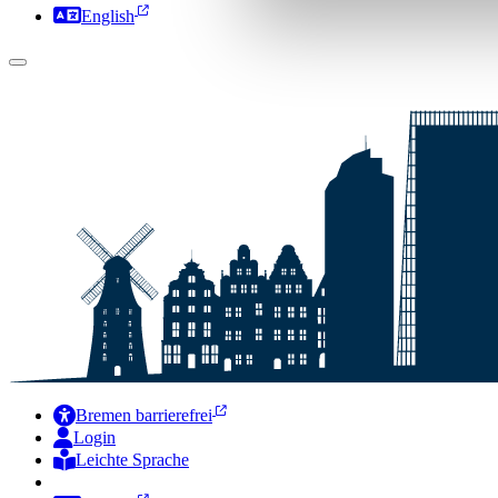
English
Bremen barrierefrei
Login
Leichte Sprache
Zur Deutschen Gebärdensprache