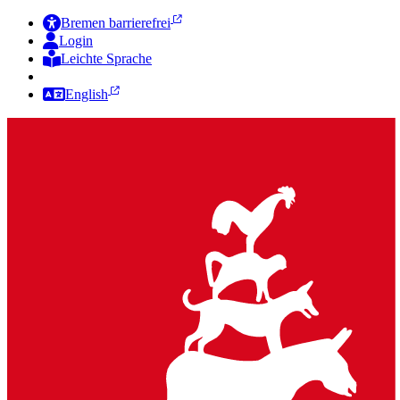
Bremen barrierefrei
Login
Leichte Sprache
Zur Deutschen Gebärdensprache
English