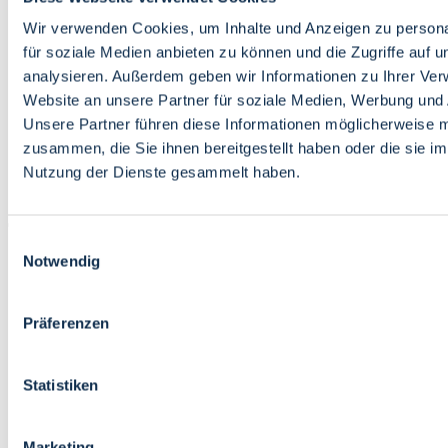
Bildung
Wirtschaft
Wir verwenden Cookies, um Inhalte und Anzeigen zu persona
Wissenschaft
für soziale Medien anbieten zu können und die Zugriffe auf 
Marktplatz
analysieren. Außerdem geben wir Informationen zu Ihrer Ve
Website an unsere Partner für soziale Medien, Werbung und 
Bremen barrierefrei
Login
Unsere Partner führen diese Informationen möglicherweise m
Leichte Sprache
zusammen, die Sie ihnen bereitgestellt haben oder die sie i
Zur Deutschen Gebärdensprache
Nutzung der Dienste gesammelt haben.
English
Einwilligungsauswahl
Notwendig
Präferenzen
Bremen barrierefrei
Login
Statistiken
Leichte Sprache
Zur Deutschen Gebärdensprache
English
Marketing