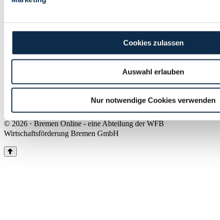
Land Bremen
Instagram
Pinterest
Facebook
Tiktok
Youtube
Impressum & Kontakt
Cookies zulassen
Barrierefreiheit
Produkte & Mediadaten
Presse
Auswahl erlauben
Über uns
Inhaltsübersicht
Nutzungsbedingungen
Nur notwendige Cookies verwenden
Datenschutz
© 2026 · Bremen Online - eine Abteilung der WFB
Wirtschaftsförderung Bremen GmbH