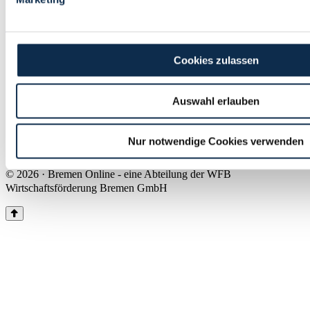
Land Bremen
Instagram
Pinterest
Facebook
Tiktok
Youtube
Impressum & Kontakt
Cookies zulassen
Barrierefreiheit
Produkte & Mediadaten
Presse
Auswahl erlauben
Über uns
Inhaltsübersicht
Nutzungsbedingungen
Nur notwendige Cookies verwenden
Datenschutz
© 2026 · Bremen Online - eine Abteilung der WFB
Wirtschaftsförderung Bremen GmbH