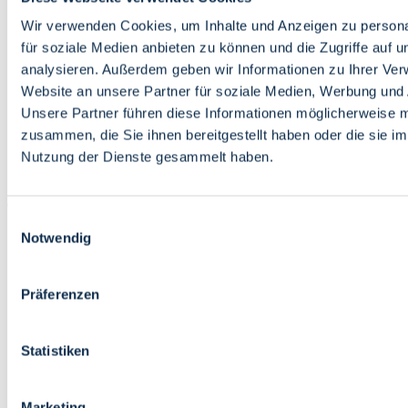
Bildung
Wirtschaft
Wir verwenden Cookies, um Inhalte und Anzeigen zu persona
Wissenschaft
für soziale Medien anbieten zu können und die Zugriffe auf 
Marktplatz
analysieren. Außerdem geben wir Informationen zu Ihrer Ve
Website an unsere Partner für soziale Medien, Werbung und 
Bremen barrierefrei
Login
Unsere Partner führen diese Informationen möglicherweise m
Leichte Sprache
zusammen, die Sie ihnen bereitgestellt haben oder die sie i
Zur Deutschen Gebärdensprache
Nutzung der Dienste gesammelt haben.
English
Einwilligungsauswahl
Notwendig
Präferenzen
Bremen barrierefrei
Login
Statistiken
Leichte Sprache
Zur Deutschen Gebärdensprache
English
Marketing