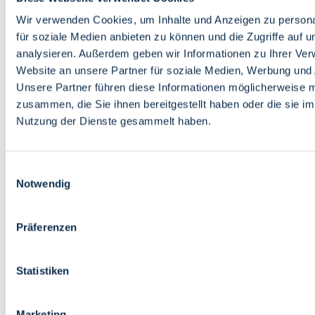
Bildung
Wirtschaft
Wir verwenden Cookies, um Inhalte und Anzeigen zu persona
Wissenschaft
für soziale Medien anbieten zu können und die Zugriffe auf 
Marktplatz
analysieren. Außerdem geben wir Informationen zu Ihrer Ve
Website an unsere Partner für soziale Medien, Werbung und 
Bremen barrierefrei
Login
Unsere Partner führen diese Informationen möglicherweise m
Leichte Sprache
zusammen, die Sie ihnen bereitgestellt haben oder die sie i
Zur Deutschen Gebärdensprache
Nutzung der Dienste gesammelt haben.
English
Einwilligungsauswahl
Notwendig
Präferenzen
Bremen barrierefrei
Login
Statistiken
Leichte Sprache
Zur Deutschen Gebärdensprache
English
Marketing