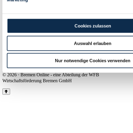
Land Bremen
Instagram
Pinterest
Facebook
Tiktok
Youtube
Impressum & Kontakt
Cookies zulassen
Barrierefreiheit
Produkte & Mediadaten
Presse
Auswahl erlauben
Über uns
Inhaltsübersicht
Nutzungsbedingungen
Nur notwendige Cookies verwenden
Datenschutz
© 2026 · Bremen Online - eine Abteilung der WFB
Wirtschaftsförderung Bremen GmbH