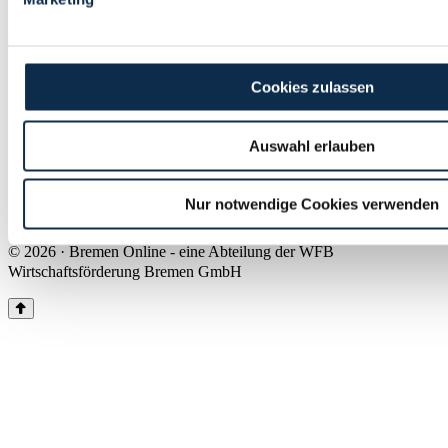
Land Bremen
Instagram
Pinterest
Facebook
Tiktok
Youtube
Impressum & Kontakt
Cookies zulassen
Barrierefreiheit
Produkte & Mediadaten
Presse
Auswahl erlauben
Über uns
Inhaltsübersicht
Nutzungsbedingungen
Nur notwendige Cookies verwenden
Datenschutz
© 2026 · Bremen Online - eine Abteilung der WFB
Wirtschaftsförderung Bremen GmbH