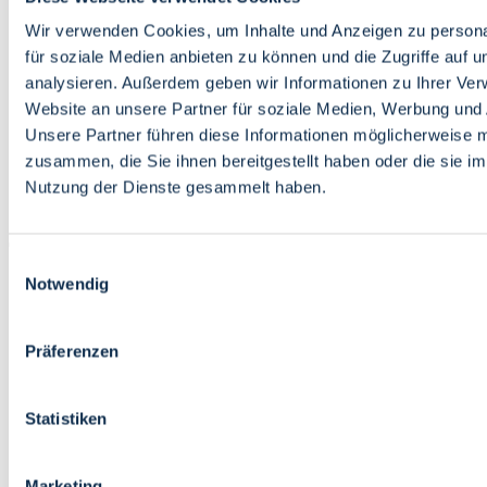
Bildung
Wirtschaft
Wir verwenden Cookies, um Inhalte und Anzeigen zu persona
Wissenschaft
für soziale Medien anbieten zu können und die Zugriffe auf 
Marktplatz
analysieren. Außerdem geben wir Informationen zu Ihrer Ve
Website an unsere Partner für soziale Medien, Werbung und 
Bremen barrierefrei
Login
Unsere Partner führen diese Informationen möglicherweise m
Leichte Sprache
zusammen, die Sie ihnen bereitgestellt haben oder die sie i
Zur Deutschen Gebärdensprache
Nutzung der Dienste gesammelt haben.
English
Einwilligungsauswahl
Notwendig
Präferenzen
Bremen barrierefrei
Login
Statistiken
Leichte Sprache
Zur Deutschen Gebärdensprache
English
Marketing