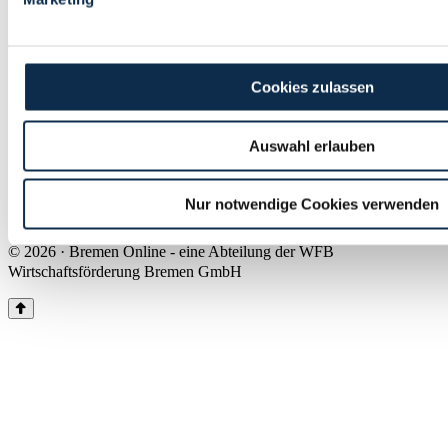
Land Bremen
Instagram
Pinterest
Facebook
Tiktok
Youtube
Impressum & Kontakt
Cookies zulassen
Barrierefreiheit
Produkte & Mediadaten
Presse
Auswahl erlauben
Über uns
Inhaltsübersicht
Nutzungsbedingungen
Nur notwendige Cookies verwenden
Datenschutz
© 2026 · Bremen Online - eine Abteilung der WFB
Wirtschaftsförderung Bremen GmbH