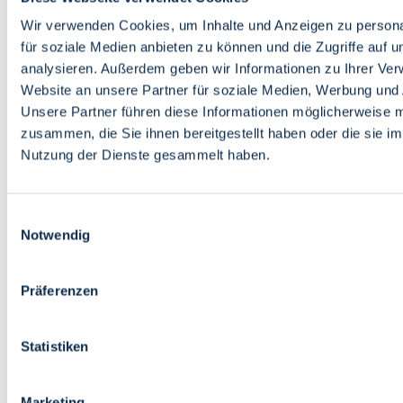
Bildung
Wirtschaft
Wir verwenden Cookies, um Inhalte und Anzeigen zu persona
Wissenschaft
für soziale Medien anbieten zu können und die Zugriffe auf 
Marktplatz
analysieren. Außerdem geben wir Informationen zu Ihrer Ve
Website an unsere Partner für soziale Medien, Werbung und 
Bremen barrierefrei
Login
Unsere Partner führen diese Informationen möglicherweise m
Leichte Sprache
zusammen, die Sie ihnen bereitgestellt haben oder die sie i
Zur Deutschen Gebärdensprache
Nutzung der Dienste gesammelt haben.
English
Einwilligungsauswahl
Notwendig
Präferenzen
Bremen barrierefrei
Login
Statistiken
Leichte Sprache
Zur Deutschen Gebärdensprache
English
Marketing