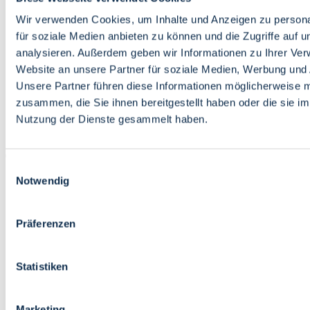
Bildung
Wirtschaft
Wir verwenden Cookies, um Inhalte und Anzeigen zu persona
Wissenschaft
für soziale Medien anbieten zu können und die Zugriffe auf 
Marktplatz
analysieren. Außerdem geben wir Informationen zu Ihrer Ve
Website an unsere Partner für soziale Medien, Werbung und 
Bremen barrierefrei
Login
Unsere Partner führen diese Informationen möglicherweise m
Leichte Sprache
zusammen, die Sie ihnen bereitgestellt haben oder die sie i
Zur Deutschen Gebärdensprache
Nutzung der Dienste gesammelt haben.
English
Einwilligungsauswahl
Notwendig
Präferenzen
Bremen barrierefrei
Login
Statistiken
Leichte Sprache
Zur Deutschen Gebärdensprache
English
Marketing