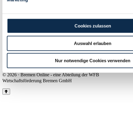
Land Bremen
Instagram
Pinterest
Facebook
Tiktok
Youtube
Impressum & Kontakt
Cookies zulassen
Barrierefreiheit
Produkte & Mediadaten
Presse
Auswahl erlauben
Über uns
Inhaltsübersicht
Nutzungsbedingungen
Nur notwendige Cookies verwenden
Datenschutz
© 2026 · Bremen Online - eine Abteilung der WFB
Wirtschaftsförderung Bremen GmbH