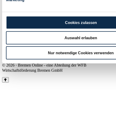
Land Bremen
Instagram
Pinterest
Facebook
Tiktok
Youtube
Impressum & Kontakt
Cookies zulassen
Barrierefreiheit
Produkte & Mediadaten
Presse
Auswahl erlauben
Über uns
Inhaltsübersicht
Nutzungsbedingungen
Nur notwendige Cookies verwenden
Datenschutz
© 2026 · Bremen Online - eine Abteilung der WFB
Wirtschaftsförderung Bremen GmbH