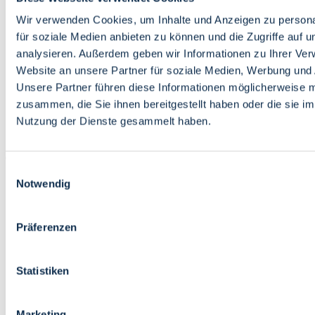
Bildung
Wirtschaft
Wir verwenden Cookies, um Inhalte und Anzeigen zu persona
Wissenschaft
für soziale Medien anbieten zu können und die Zugriffe auf 
Marktplatz
analysieren. Außerdem geben wir Informationen zu Ihrer Ve
Website an unsere Partner für soziale Medien, Werbung und 
Bremen barrierefrei
Login
Unsere Partner führen diese Informationen möglicherweise m
Leichte Sprache
zusammen, die Sie ihnen bereitgestellt haben oder die sie i
Zur Deutschen Gebärdensprache
Nutzung der Dienste gesammelt haben.
English
Einwilligungsauswahl
Notwendig
Präferenzen
Bremen barrierefrei
Login
Statistiken
Leichte Sprache
Zur Deutschen Gebärdensprache
English
Marketing