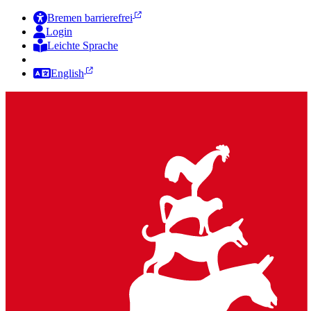
Bremen barrierefrei
Login
Leichte Sprache
Zur Deutschen Gebärdensprache
English