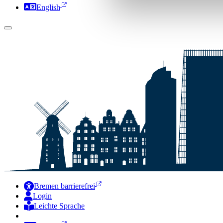
English
Bremen barrierefrei
Login
Leichte Sprache
Zur Deutschen Gebärdensprache