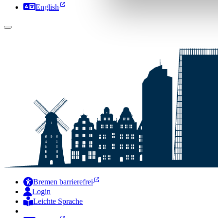
English
Bremen barrierefrei
Login
Leichte Sprache
Zur Deutschen Gebärdensprache