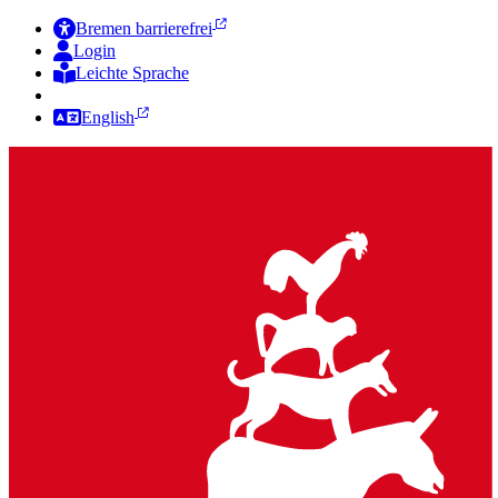
Bremen barrierefrei
Login
Leichte Sprache
Zur Deutschen Gebärdensprache
English