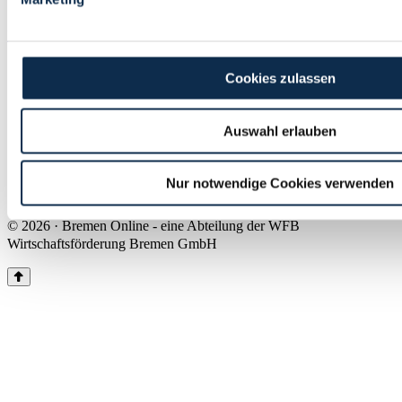
Land Bremen
Instagram
Pinterest
Facebook
Tiktok
Youtube
Impressum & Kontakt
Cookies zulassen
Barrierefreiheit
Produkte & Mediadaten
Presse
Auswahl erlauben
Über uns
Inhaltsübersicht
Nutzungsbedingungen
Nur notwendige Cookies verwenden
Datenschutz
© 2026 · Bremen Online - eine Abteilung der WFB
Wirtschaftsförderung Bremen GmbH