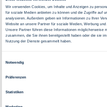
Bildung
Wirtschaft
Wir verwenden Cookies, um Inhalte und Anzeigen zu persona
Wissenschaft
für soziale Medien anbieten zu können und die Zugriffe auf 
Marktplatz
analysieren. Außerdem geben wir Informationen zu Ihrer Ve
Website an unsere Partner für soziale Medien, Werbung und 
Bremen barrierefrei
Login
Unsere Partner führen diese Informationen möglicherweise m
Leichte Sprache
zusammen, die Sie ihnen bereitgestellt haben oder die sie i
Zur Deutschen Gebärdensprache
Nutzung der Dienste gesammelt haben.
English
Einwilligungsauswahl
Notwendig
Präferenzen
Bremen barrierefrei
Login
Statistiken
Leichte Sprache
Zur Deutschen Gebärdensprache
English
Marketing