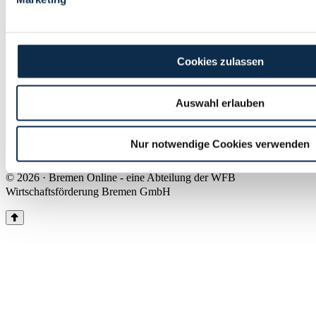
Land Bremen
Instagram
Pinterest
Facebook
Tiktok
Youtube
Impressum & Kontakt
Cookies zulassen
Barrierefreiheit
Produkte & Mediadaten
Presse
Auswahl erlauben
Über uns
Inhaltsübersicht
Nutzungsbedingungen
Nur notwendige Cookies verwenden
Datenschutz
© 2026 · Bremen Online - eine Abteilung der WFB
Wirtschaftsförderung Bremen GmbH