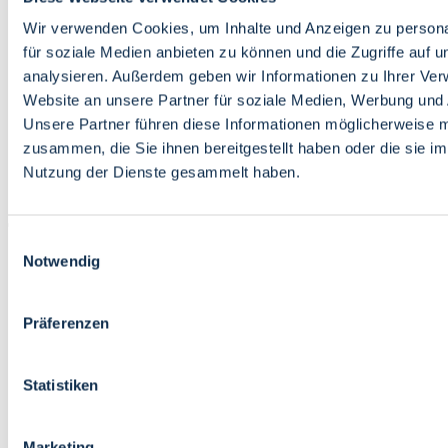
Bildung
Wirtschaft
Wir verwenden Cookies, um Inhalte und Anzeigen zu persona
Wissenschaft
für soziale Medien anbieten zu können und die Zugriffe auf 
Marktplatz
analysieren. Außerdem geben wir Informationen zu Ihrer Ve
Website an unsere Partner für soziale Medien, Werbung und 
Bremen barrierefrei
Login
Unsere Partner führen diese Informationen möglicherweise m
Leichte Sprache
zusammen, die Sie ihnen bereitgestellt haben oder die sie i
Zur Deutschen Gebärdensprache
Nutzung der Dienste gesammelt haben.
English
Einwilligungsauswahl
Notwendig
Präferenzen
Bremen barrierefrei
Login
Statistiken
Leichte Sprache
Zur Deutschen Gebärdensprache
English
Marketing