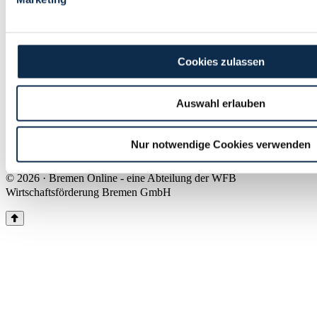
Land Bremen
Instagram
Pinterest
Facebook
Tiktok
Youtube
Impressum & Kontakt
Cookies zulassen
Barrierefreiheit
Produkte & Mediadaten
Presse
Auswahl erlauben
Über uns
Inhaltsübersicht
Nutzungsbedingungen
Nur notwendige Cookies verwenden
Datenschutz
© 2026 · Bremen Online - eine Abteilung der WFB
Wirtschaftsförderung Bremen GmbH