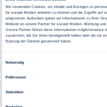
Bildung
Wirtschaft
Wir verwenden Cookies, um Inhalte und Anzeigen zu persona
Wissenschaft
für soziale Medien anbieten zu können und die Zugriffe auf 
Marktplatz
analysieren. Außerdem geben wir Informationen zu Ihrer Ve
Website an unsere Partner für soziale Medien, Werbung und 
Bremen barrierefrei
Login
Unsere Partner führen diese Informationen möglicherweise m
Leichte Sprache
zusammen, die Sie ihnen bereitgestellt haben oder die sie i
Zur Deutschen Gebärdensprache
Nutzung der Dienste gesammelt haben.
English
Einwilligungsauswahl
Notwendig
Präferenzen
Bremen barrierefrei
Login
Statistiken
Leichte Sprache
Zur Deutschen Gebärdensprache
English
Marketing