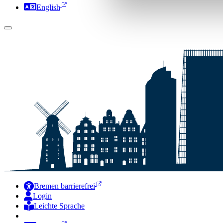
English
Bremen barrierefrei
Login
Leichte Sprache
Zur Deutschen Gebärdensprache