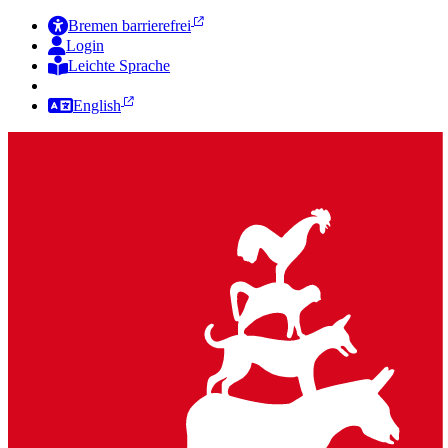
Bremen barrierefrei
Login
Leichte Sprache
Zur Deutschen Gebärdensprache
English