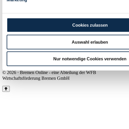
Land Bremen
Instagram
Pinterest
Facebook
Tiktok
Youtube
Impressum & Kontakt
Cookies zulassen
Barrierefreiheit
Produkte & Mediadaten
Presse
Auswahl erlauben
Über uns
Inhaltsübersicht
Nutzungsbedingungen
Nur notwendige Cookies verwenden
Datenschutz
© 2026 · Bremen Online - eine Abteilung der WFB
Wirtschaftsförderung Bremen GmbH