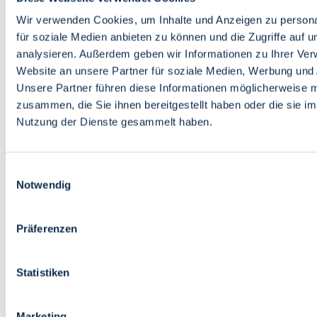
Bildung
Wirtschaft
Wir verwenden Cookies, um Inhalte und Anzeigen zu persona
Wissenschaft
für soziale Medien anbieten zu können und die Zugriffe auf 
Marktplatz
analysieren. Außerdem geben wir Informationen zu Ihrer Ve
Website an unsere Partner für soziale Medien, Werbung und 
Bremen barrierefrei
Login
Unsere Partner führen diese Informationen möglicherweise m
Leichte Sprache
zusammen, die Sie ihnen bereitgestellt haben oder die sie i
Zur Deutschen Gebärdensprache
Nutzung der Dienste gesammelt haben.
English
Einwilligungsauswahl
Notwendig
Präferenzen
Bremen barrierefrei
Login
Statistiken
Leichte Sprache
Zur Deutschen Gebärdensprache
English
Marketing