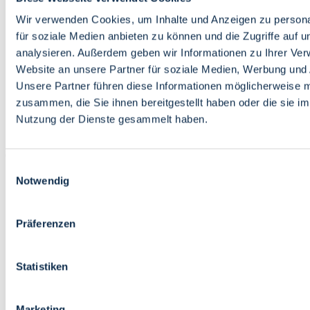
Bildung
Wirtschaft
Wir verwenden Cookies, um Inhalte und Anzeigen zu persona
Wissenschaft
für soziale Medien anbieten zu können und die Zugriffe auf 
Marktplatz
analysieren. Außerdem geben wir Informationen zu Ihrer Ve
Website an unsere Partner für soziale Medien, Werbung und 
Bremen barrierefrei
Login
Unsere Partner führen diese Informationen möglicherweise m
Leichte Sprache
zusammen, die Sie ihnen bereitgestellt haben oder die sie i
Zur Deutschen Gebärdensprache
Nutzung der Dienste gesammelt haben.
English
Einwilligungsauswahl
Notwendig
Präferenzen
Bremen barrierefrei
Login
Statistiken
Leichte Sprache
Zur Deutschen Gebärdensprache
English
Marketing