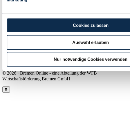
Land Bremen
Instagram
Pinterest
Facebook
Tiktok
Youtube
Impressum & Kontakt
Cookies zulassen
Barrierefreiheit
Produkte & Mediadaten
Presse
Auswahl erlauben
Über uns
Inhaltsübersicht
Nutzungsbedingungen
Nur notwendige Cookies verwenden
Datenschutz
© 2026 · Bremen Online - eine Abteilung der WFB
Wirtschaftsförderung Bremen GmbH