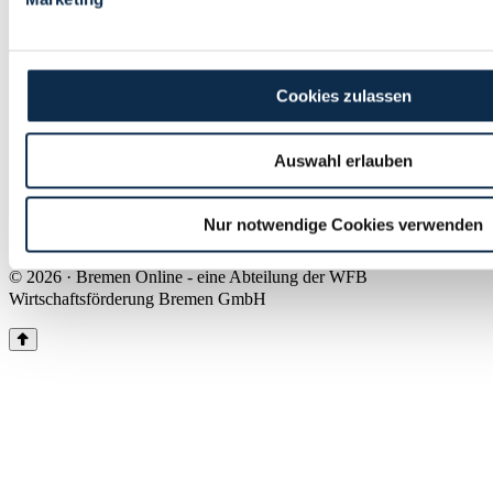
Land Bremen
Instagram
Pinterest
Facebook
Tiktok
Youtube
Impressum & Kontakt
Cookies zulassen
Barrierefreiheit
Produkte & Mediadaten
Presse
Auswahl erlauben
Über uns
Inhaltsübersicht
Nutzungsbedingungen
Nur notwendige Cookies verwenden
Datenschutz
© 2026 · Bremen Online - eine Abteilung der WFB
Wirtschaftsförderung Bremen GmbH