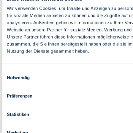
Bildung
Wirtschaft
Wir verwenden Cookies, um Inhalte und Anzeigen zu persona
Wissenschaft
für soziale Medien anbieten zu können und die Zugriffe auf 
Marktplatz
analysieren. Außerdem geben wir Informationen zu Ihrer Ve
Website an unsere Partner für soziale Medien, Werbung und 
Bremen barrierefrei
Login
Unsere Partner führen diese Informationen möglicherweise m
Leichte Sprache
zusammen, die Sie ihnen bereitgestellt haben oder die sie i
Zur Deutschen Gebärdensprache
Nutzung der Dienste gesammelt haben.
English
Einwilligungsauswahl
Notwendig
Präferenzen
Bremen barrierefrei
Login
Statistiken
Leichte Sprache
Zur Deutschen Gebärdensprache
English
Marketing