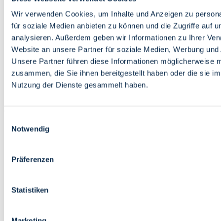
Bildung
Wirtschaft
Wir verwenden Cookies, um Inhalte und Anzeigen zu persona
Wissenschaft
für soziale Medien anbieten zu können und die Zugriffe auf 
Marktplatz
analysieren. Außerdem geben wir Informationen zu Ihrer Ve
Website an unsere Partner für soziale Medien, Werbung und 
Bremen barrierefrei
Login
Unsere Partner führen diese Informationen möglicherweise m
Leichte Sprache
zusammen, die Sie ihnen bereitgestellt haben oder die sie i
Zur Deutschen Gebärdensprache
Nutzung der Dienste gesammelt haben.
English
Einwilligungsauswahl
Notwendig
Präferenzen
Bremen barrierefrei
Login
Statistiken
Leichte Sprache
Zur Deutschen Gebärdensprache
English
Marketing