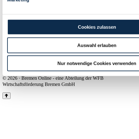
Land Bremen
Instagram
Pinterest
Facebook
Tiktok
Youtube
Impressum & Kontakt
Cookies zulassen
Barrierefreiheit
Produkte & Mediadaten
Presse
Auswahl erlauben
Über uns
Inhaltsübersicht
Nutzungsbedingungen
Nur notwendige Cookies verwenden
Datenschutz
© 2026 · Bremen Online - eine Abteilung der WFB
Wirtschaftsförderung Bremen GmbH