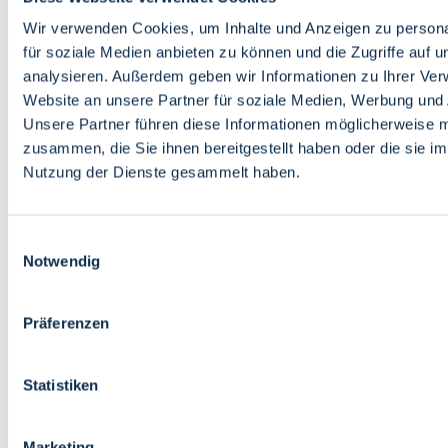
Bildung
Wirtschaft
Wir verwenden Cookies, um Inhalte und Anzeigen zu persona
Wissenschaft
für soziale Medien anbieten zu können und die Zugriffe auf 
Marktplatz
analysieren. Außerdem geben wir Informationen zu Ihrer Ve
Website an unsere Partner für soziale Medien, Werbung und 
Bremen barrierefrei
Login
Unsere Partner führen diese Informationen möglicherweise m
Leichte Sprache
zusammen, die Sie ihnen bereitgestellt haben oder die sie i
Zur Deutschen Gebärdensprache
Nutzung der Dienste gesammelt haben.
English
Einwilligungsauswahl
Notwendig
Präferenzen
Bremen barrierefrei
Login
Statistiken
Leichte Sprache
Zur Deutschen Gebärdensprache
English
Marketing