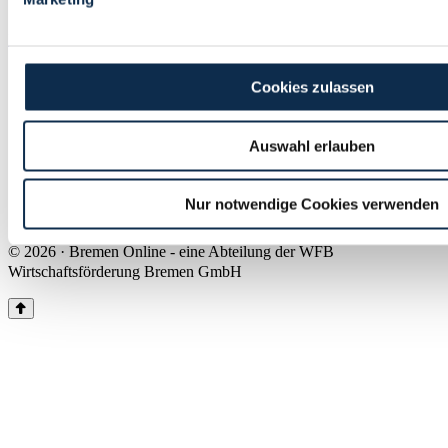
Land Bremen
Instagram
Pinterest
Facebook
Tiktok
Youtube
Impressum & Kontakt
Cookies zulassen
Barrierefreiheit
Produkte & Mediadaten
Presse
Auswahl erlauben
Über uns
Inhaltsübersicht
Nutzungsbedingungen
Nur notwendige Cookies verwenden
Datenschutz
© 2026 · Bremen Online - eine Abteilung der WFB
Wirtschaftsförderung Bremen GmbH