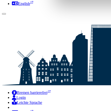
English
Bremen barrierefrei
Login
Leichte Sprache
Zur Deutschen Gebärdensprache