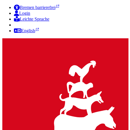
Bremen barrierefrei
Login
Leichte Sprache
Zur Deutschen Gebärdensprache
English