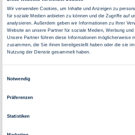
Bildung
Wirtschaft
Wir verwenden Cookies, um Inhalte und Anzeigen zu persona
Wissenschaft
für soziale Medien anbieten zu können und die Zugriffe auf 
Marktplatz
analysieren. Außerdem geben wir Informationen zu Ihrer Ve
Website an unsere Partner für soziale Medien, Werbung und 
Bremen barrierefrei
Login
Unsere Partner führen diese Informationen möglicherweise m
Leichte Sprache
zusammen, die Sie ihnen bereitgestellt haben oder die sie i
Zur Deutschen Gebärdensprache
Nutzung der Dienste gesammelt haben.
English
Einwilligungsauswahl
Notwendig
Präferenzen
Bremen barrierefrei
Login
Statistiken
Leichte Sprache
Zur Deutschen Gebärdensprache
English
Marketing