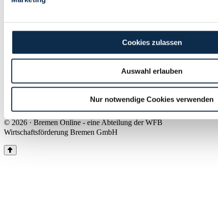
Land Bremen
Instagram
Pinterest
Facebook
Tiktok
Youtube
Impressum & Kontakt
Cookies zulassen
Barrierefreiheit
Produkte & Mediadaten
Presse
Auswahl erlauben
Über uns
Inhaltsübersicht
Nutzungsbedingungen
Nur notwendige Cookies verwenden
Datenschutz
© 2026 · Bremen Online - eine Abteilung der WFB
Wirtschaftsförderung Bremen GmbH