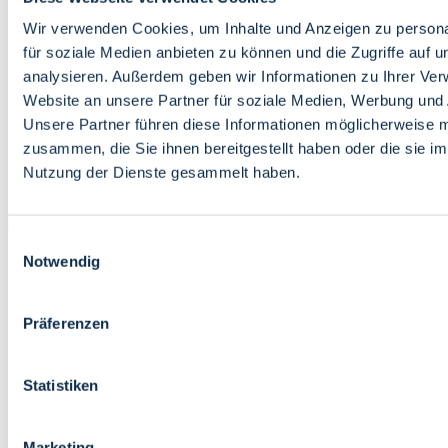
Bildung
Wirtschaft
Wir verwenden Cookies, um Inhalte und Anzeigen zu persona
Wissenschaft
für soziale Medien anbieten zu können und die Zugriffe auf 
Marktplatz
analysieren. Außerdem geben wir Informationen zu Ihrer Ve
Website an unsere Partner für soziale Medien, Werbung und 
Bremen barrierefrei
Login
Unsere Partner führen diese Informationen möglicherweise m
Leichte Sprache
zusammen, die Sie ihnen bereitgestellt haben oder die sie i
Zur Deutschen Gebärdensprache
Nutzung der Dienste gesammelt haben.
English
Einwilligungsauswahl
Notwendig
Präferenzen
Bremen barrierefrei
Login
Statistiken
Leichte Sprache
Zur Deutschen Gebärdensprache
English
Marketing