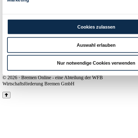
Land Bremen
Instagram
Pinterest
Facebook
Tiktok
Youtube
Impressum & Kontakt
Cookies zulassen
Barrierefreiheit
Produkte & Mediadaten
Presse
Auswahl erlauben
Über uns
Inhaltsübersicht
Nutzungsbedingungen
Nur notwendige Cookies verwenden
Datenschutz
© 2026 · Bremen Online - eine Abteilung der WFB
Wirtschaftsförderung Bremen GmbH