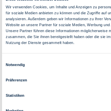
Bildung
Wirtschaft
Wir verwenden Cookies, um Inhalte und Anzeigen zu persona
Wissenschaft
für soziale Medien anbieten zu können und die Zugriffe auf 
Marktplatz
analysieren. Außerdem geben wir Informationen zu Ihrer Ve
Website an unsere Partner für soziale Medien, Werbung und 
Bremen barrierefrei
Login
Unsere Partner führen diese Informationen möglicherweise m
Leichte Sprache
zusammen, die Sie ihnen bereitgestellt haben oder die sie i
Zur Deutschen Gebärdensprache
Nutzung der Dienste gesammelt haben.
English
Einwilligungsauswahl
Notwendig
Präferenzen
Bremen barrierefrei
Login
Statistiken
Leichte Sprache
Zur Deutschen Gebärdensprache
English
Marketing