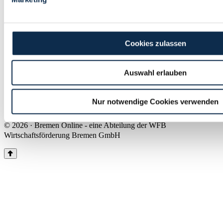
Land Bremen
Instagram
Pinterest
Facebook
Tiktok
Youtube
Impressum & Kontakt
Cookies zulassen
Barrierefreiheit
Produkte & Mediadaten
Presse
Auswahl erlauben
Über uns
Inhaltsübersicht
Nutzungsbedingungen
Nur notwendige Cookies verwenden
Datenschutz
© 2026 · Bremen Online - eine Abteilung der WFB
Wirtschaftsförderung Bremen GmbH