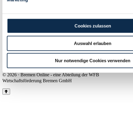
Land Bremen
Instagram
Pinterest
Facebook
Tiktok
Youtube
Impressum & Kontakt
Cookies zulassen
Barrierefreiheit
Produkte & Mediadaten
Presse
Auswahl erlauben
Über uns
Inhaltsübersicht
Nutzungsbedingungen
Nur notwendige Cookies verwenden
Datenschutz
© 2026 · Bremen Online - eine Abteilung der WFB
Wirtschaftsförderung Bremen GmbH