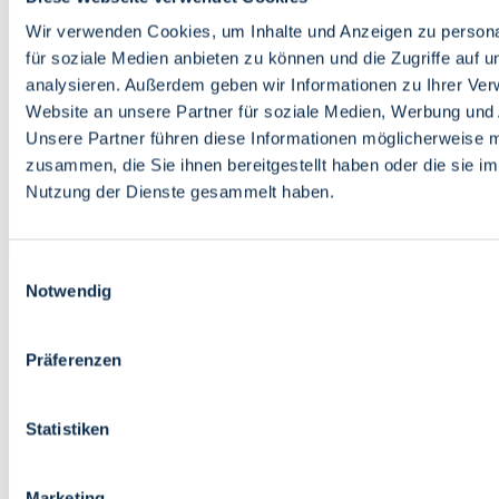
Bildung
Wirtschaft
Wir verwenden Cookies, um Inhalte und Anzeigen zu persona
Wissenschaft
für soziale Medien anbieten zu können und die Zugriffe auf 
Marktplatz
analysieren. Außerdem geben wir Informationen zu Ihrer Ve
Website an unsere Partner für soziale Medien, Werbung und 
Bremen barrierefrei
Login
Unsere Partner führen diese Informationen möglicherweise m
Leichte Sprache
zusammen, die Sie ihnen bereitgestellt haben oder die sie i
Zur Deutschen Gebärdensprache
Nutzung der Dienste gesammelt haben.
English
Einwilligungsauswahl
Notwendig
Präferenzen
Bremen barrierefrei
Login
Statistiken
Leichte Sprache
Zur Deutschen Gebärdensprache
English
Marketing