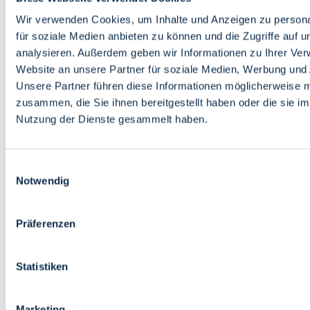
Bildung
Wirtschaft
Wir verwenden Cookies, um Inhalte und Anzeigen zu persona
Wissenschaft
für soziale Medien anbieten zu können und die Zugriffe auf 
Marktplatz
analysieren. Außerdem geben wir Informationen zu Ihrer Ve
Website an unsere Partner für soziale Medien, Werbung und 
Bremen barrierefrei
Login
Unsere Partner führen diese Informationen möglicherweise m
Leichte Sprache
zusammen, die Sie ihnen bereitgestellt haben oder die sie i
Zur Deutschen Gebärdensprache
Nutzung der Dienste gesammelt haben.
English
Einwilligungsauswahl
Notwendig
Präferenzen
Bremen barrierefrei
Login
Statistiken
Leichte Sprache
Zur Deutschen Gebärdensprache
English
Marketing