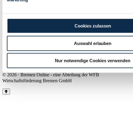
Land Bremen
Instagram
Pinterest
Facebook
Tiktok
Youtube
Impressum & Kontakt
Cookies zulassen
Barrierefreiheit
Produkte & Mediadaten
Presse
Auswahl erlauben
Über uns
Inhaltsübersicht
Nutzungsbedingungen
Nur notwendige Cookies verwenden
Datenschutz
© 2026 · Bremen Online - eine Abteilung der WFB
Wirtschaftsförderung Bremen GmbH