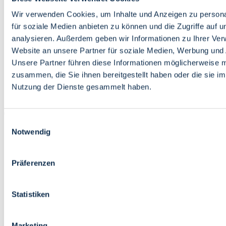
Bildung
Wirtschaft
Wir verwenden Cookies, um Inhalte und Anzeigen zu persona
Wissenschaft
für soziale Medien anbieten zu können und die Zugriffe auf 
Marktplatz
analysieren. Außerdem geben wir Informationen zu Ihrer Ve
Website an unsere Partner für soziale Medien, Werbung und 
Bremen barrierefrei
Login
Unsere Partner führen diese Informationen möglicherweise m
Leichte Sprache
zusammen, die Sie ihnen bereitgestellt haben oder die sie i
Zur Deutschen Gebärdensprache
Nutzung der Dienste gesammelt haben.
English
Einwilligungsauswahl
Notwendig
Präferenzen
Bremen barrierefrei
Login
Statistiken
Leichte Sprache
Zur Deutschen Gebärdensprache
English
Marketing