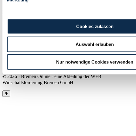
Land Bremen
Instagram
Pinterest
Facebook
Tiktok
Youtube
Impressum & Kontakt
Cookies zulassen
Barrierefreiheit
Produkte & Mediadaten
Presse
Auswahl erlauben
Über uns
Inhaltsübersicht
Nutzungsbedingungen
Nur notwendige Cookies verwenden
Datenschutz
© 2026 · Bremen Online - eine Abteilung der WFB
Wirtschaftsförderung Bremen GmbH