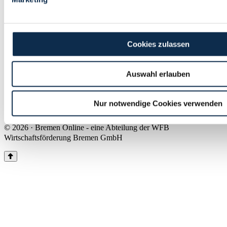
Land Bremen
Instagram
Pinterest
Facebook
Tiktok
Youtube
Impressum & Kontakt
Cookies zulassen
Barrierefreiheit
Produkte & Mediadaten
Presse
Auswahl erlauben
Über uns
Inhaltsübersicht
Nutzungsbedingungen
Nur notwendige Cookies verwenden
Datenschutz
© 2026 · Bremen Online - eine Abteilung der WFB
Wirtschaftsförderung Bremen GmbH