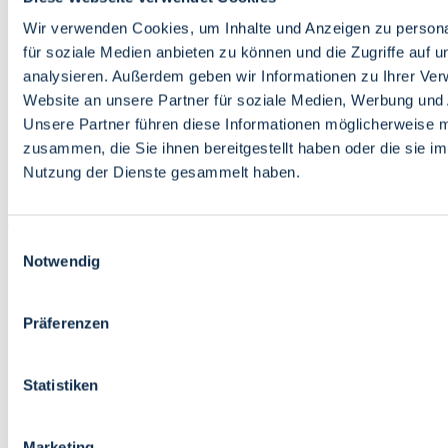
Bildung
Wirtschaft
Wir verwenden Cookies, um Inhalte und Anzeigen zu persona
Wissenschaft
für soziale Medien anbieten zu können und die Zugriffe auf 
Marktplatz
analysieren. Außerdem geben wir Informationen zu Ihrer Ve
Website an unsere Partner für soziale Medien, Werbung und 
Bremen barrierefrei
Login
Unsere Partner führen diese Informationen möglicherweise m
Leichte Sprache
zusammen, die Sie ihnen bereitgestellt haben oder die sie i
Zur Deutschen Gebärdensprache
Nutzung der Dienste gesammelt haben.
English
Einwilligungsauswahl
Notwendig
Präferenzen
Bremen barrierefrei
Login
Statistiken
Leichte Sprache
Zur Deutschen Gebärdensprache
English
Marketing