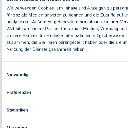
Bildung
Wirtschaft
Wir verwenden Cookies, um Inhalte und Anzeigen zu persona
Wissenschaft
für soziale Medien anbieten zu können und die Zugriffe auf 
Marktplatz
analysieren. Außerdem geben wir Informationen zu Ihrer Ve
Website an unsere Partner für soziale Medien, Werbung und 
Bremen barrierefrei
Login
Unsere Partner führen diese Informationen möglicherweise m
Leichte Sprache
zusammen, die Sie ihnen bereitgestellt haben oder die sie i
Zur Deutschen Gebärdensprache
Nutzung der Dienste gesammelt haben.
English
Einwilligungsauswahl
Notwendig
Präferenzen
Bremen barrierefrei
Login
Statistiken
Leichte Sprache
Zur Deutschen Gebärdensprache
English
Marketing