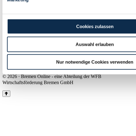
Land Bremen
Instagram
Pinterest
Facebook
Tiktok
Youtube
Impressum & Kontakt
Cookies zulassen
Barrierefreiheit
Produkte & Mediadaten
Presse
Auswahl erlauben
Über uns
Inhaltsübersicht
Nutzungsbedingungen
Nur notwendige Cookies verwenden
Datenschutz
© 2026 · Bremen Online - eine Abteilung der WFB
Wirtschaftsförderung Bremen GmbH