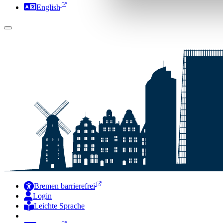
English
Bremen barrierefrei
Login
Leichte Sprache
Zur Deutschen Gebärdensprache