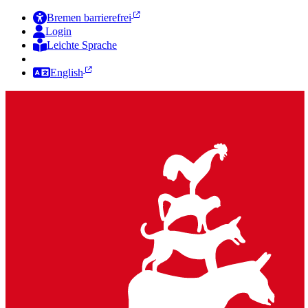
Bremen barrierefrei
Login
Leichte Sprache
Zur Deutschen Gebärdensprache
English