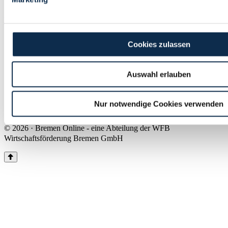
Land Bremen
Instagram
Pinterest
Facebook
Tiktok
Youtube
Impressum & Kontakt
Cookies zulassen
Barrierefreiheit
Produkte & Mediadaten
Presse
Auswahl erlauben
Über uns
Inhaltsübersicht
Nutzungsbedingungen
Nur notwendige Cookies verwenden
Datenschutz
© 2026 · Bremen Online - eine Abteilung der WFB
Wirtschaftsförderung Bremen GmbH