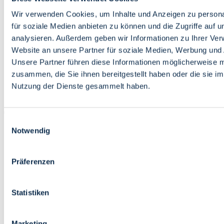
Bildung
Wirtschaft
Wir verwenden Cookies, um Inhalte und Anzeigen zu persona
Wissenschaft
für soziale Medien anbieten zu können und die Zugriffe auf 
Marktplatz
analysieren. Außerdem geben wir Informationen zu Ihrer Ve
Website an unsere Partner für soziale Medien, Werbung und 
Bremen barrierefrei
Login
Unsere Partner führen diese Informationen möglicherweise m
Leichte Sprache
zusammen, die Sie ihnen bereitgestellt haben oder die sie i
Zur Deutschen Gebärdensprache
Nutzung der Dienste gesammelt haben.
English
Einwilligungsauswahl
Notwendig
Präferenzen
Bremen barrierefrei
Login
Statistiken
Leichte Sprache
Zur Deutschen Gebärdensprache
English
Marketing