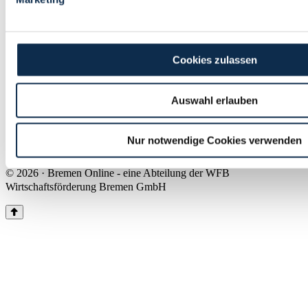
Land Bremen
Instagram
Pinterest
Facebook
Tiktok
Youtube
Impressum & Kontakt
Cookies zulassen
Barrierefreiheit
Produkte & Mediadaten
Presse
Auswahl erlauben
Über uns
Inhaltsübersicht
Nutzungsbedingungen
Nur notwendige Cookies verwenden
Datenschutz
© 2026 · Bremen Online - eine Abteilung der WFB
Wirtschaftsförderung Bremen GmbH