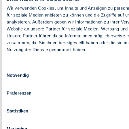
Bildung
Wirtschaft
Wir verwenden Cookies, um Inhalte und Anzeigen zu persona
Wissenschaft
für soziale Medien anbieten zu können und die Zugriffe auf 
Marktplatz
analysieren. Außerdem geben wir Informationen zu Ihrer Ve
Website an unsere Partner für soziale Medien, Werbung und 
Bremen barrierefrei
Login
Unsere Partner führen diese Informationen möglicherweise m
Leichte Sprache
zusammen, die Sie ihnen bereitgestellt haben oder die sie i
Zur Deutschen Gebärdensprache
Nutzung der Dienste gesammelt haben.
English
Einwilligungsauswahl
Notwendig
Präferenzen
Bremen barrierefrei
Login
Statistiken
Leichte Sprache
Zur Deutschen Gebärdensprache
English
Marketing