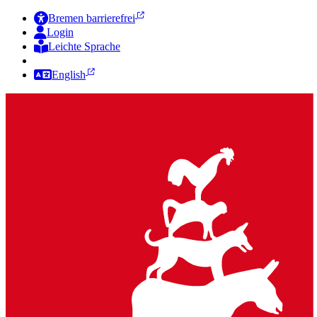
Bremen barrierefrei
Login
Leichte Sprache
Zur Deutschen Gebärdensprache
English