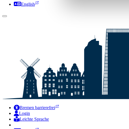
English
Bremen barrierefrei
Login
Leichte Sprache
Zur Deutschen Gebärdensprache