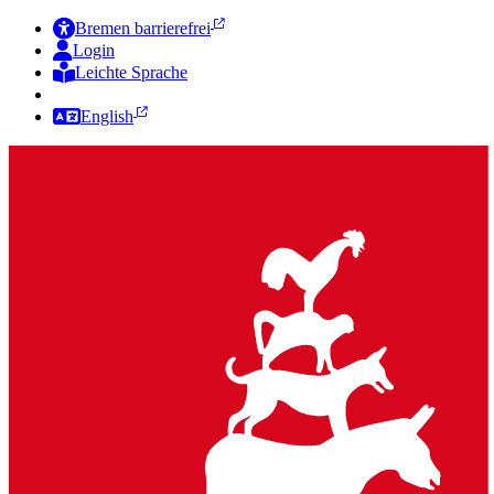
Bremen barrierefrei
Login
Leichte Sprache
Zur Deutschen Gebärdensprache
English