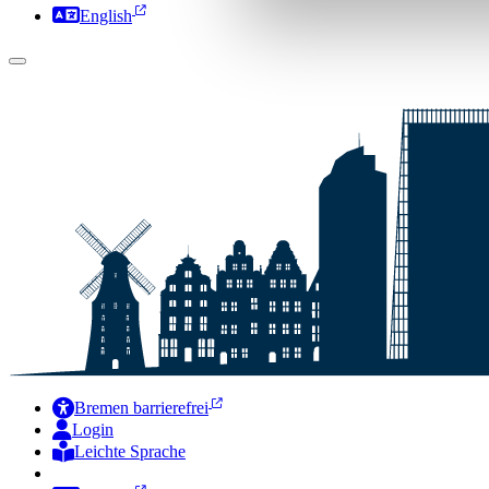
English
Bremen barrierefrei
Login
Leichte Sprache
Zur Deutschen Gebärdensprache