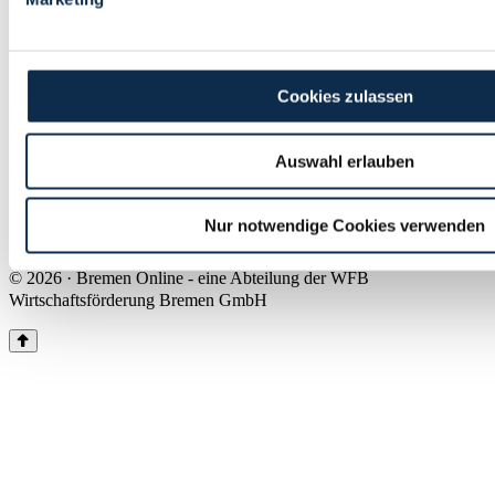
Land Bremen
Instagram
Pinterest
Facebook
Tiktok
Youtube
Impressum & Kontakt
Cookies zulassen
Barrierefreiheit
Produkte & Mediadaten
Presse
Auswahl erlauben
Über uns
Inhaltsübersicht
Nutzungsbedingungen
Nur notwendige Cookies verwenden
Datenschutz
© 2026 · Bremen Online - eine Abteilung der WFB
Wirtschaftsförderung Bremen GmbH