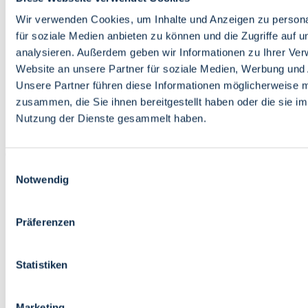
Bildung
Wirtschaft
Wir verwenden Cookies, um Inhalte und Anzeigen zu persona
Wissenschaft
für soziale Medien anbieten zu können und die Zugriffe auf 
Marktplatz
analysieren. Außerdem geben wir Informationen zu Ihrer Ve
Website an unsere Partner für soziale Medien, Werbung und 
Bremen barrierefrei
Login
Unsere Partner führen diese Informationen möglicherweise m
Leichte Sprache
zusammen, die Sie ihnen bereitgestellt haben oder die sie i
Zur Deutschen Gebärdensprache
Nutzung der Dienste gesammelt haben.
English
Einwilligungsauswahl
Notwendig
Präferenzen
Bremen barrierefrei
Login
Statistiken
Leichte Sprache
Zur Deutschen Gebärdensprache
English
Marketing