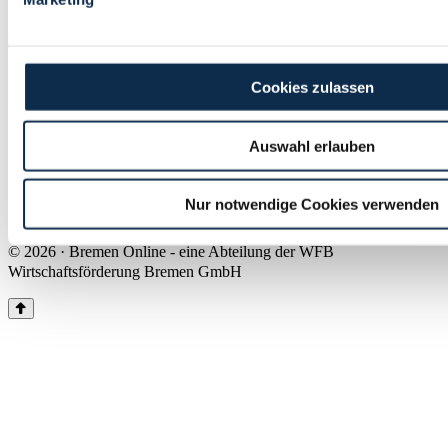
Land Bremen
Instagram
Pinterest
Facebook
Tiktok
Youtube
Impressum & Kontakt
Cookies zulassen
Barrierefreiheit
Produkte & Mediadaten
Presse
Auswahl erlauben
Über uns
Inhaltsübersicht
Nutzungsbedingungen
Nur notwendige Cookies verwenden
Datenschutz
© 2026 · Bremen Online - eine Abteilung der WFB
Wirtschaftsförderung Bremen GmbH