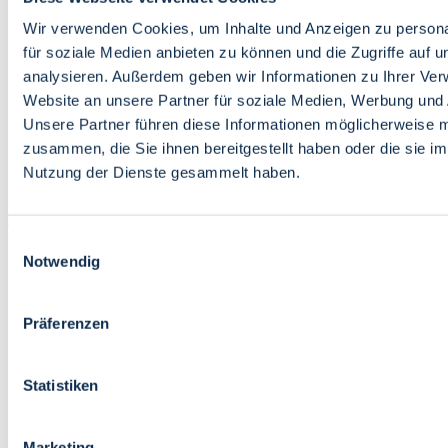
Bildung
Wirtschaft
Wir verwenden Cookies, um Inhalte und Anzeigen zu persona
Wissenschaft
für soziale Medien anbieten zu können und die Zugriffe auf 
Marktplatz
analysieren. Außerdem geben wir Informationen zu Ihrer Ve
Website an unsere Partner für soziale Medien, Werbung und 
Bremen barrierefrei
Login
Unsere Partner führen diese Informationen möglicherweise m
Leichte Sprache
zusammen, die Sie ihnen bereitgestellt haben oder die sie i
Zur Deutschen Gebärdensprache
Nutzung der Dienste gesammelt haben.
English
Einwilligungsauswahl
Notwendig
Präferenzen
Bremen barrierefrei
Login
Statistiken
Leichte Sprache
Zur Deutschen Gebärdensprache
English
Marketing