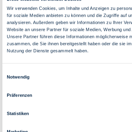
Bildung
Wirtschaft
Wir verwenden Cookies, um Inhalte und Anzeigen zu persona
Wissenschaft
für soziale Medien anbieten zu können und die Zugriffe auf 
Marktplatz
analysieren. Außerdem geben wir Informationen zu Ihrer Ve
Website an unsere Partner für soziale Medien, Werbung und 
Bremen barrierefrei
Login
Unsere Partner führen diese Informationen möglicherweise m
Leichte Sprache
zusammen, die Sie ihnen bereitgestellt haben oder die sie i
Zur Deutschen Gebärdensprache
Nutzung der Dienste gesammelt haben.
English
Einwilligungsauswahl
Notwendig
Präferenzen
Bremen barrierefrei
Login
Statistiken
Leichte Sprache
Zur Deutschen Gebärdensprache
English
Marketing