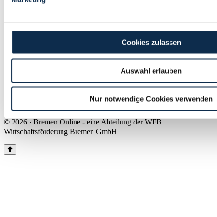
Land Bremen
Instagram
Pinterest
Facebook
Tiktok
Youtube
Impressum & Kontakt
Cookies zulassen
Barrierefreiheit
Produkte & Mediadaten
Presse
Auswahl erlauben
Über uns
Inhaltsübersicht
Nutzungsbedingungen
Nur notwendige Cookies verwenden
Datenschutz
© 2026 · Bremen Online - eine Abteilung der WFB
Wirtschaftsförderung Bremen GmbH