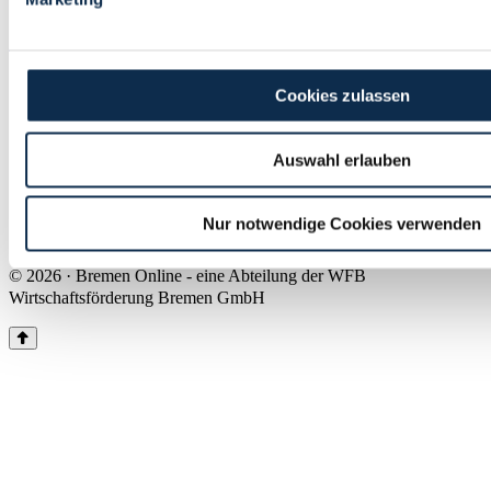
Land Bremen
Instagram
Pinterest
Facebook
Tiktok
Youtube
Impressum & Kontakt
Cookies zulassen
Barrierefreiheit
Produkte & Mediadaten
Presse
Auswahl erlauben
Über uns
Inhaltsübersicht
Nutzungsbedingungen
Nur notwendige Cookies verwenden
Datenschutz
© 2026 · Bremen Online - eine Abteilung der WFB
Wirtschaftsförderung Bremen GmbH