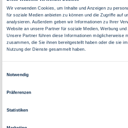
Bildung
Wirtschaft
Wir verwenden Cookies, um Inhalte und Anzeigen zu persona
Wissenschaft
für soziale Medien anbieten zu können und die Zugriffe auf 
Marktplatz
analysieren. Außerdem geben wir Informationen zu Ihrer Ve
Website an unsere Partner für soziale Medien, Werbung und 
Bremen barrierefrei
Login
Unsere Partner führen diese Informationen möglicherweise m
Leichte Sprache
zusammen, die Sie ihnen bereitgestellt haben oder die sie i
Zur Deutschen Gebärdensprache
Nutzung der Dienste gesammelt haben.
English
Einwilligungsauswahl
Notwendig
Präferenzen
Bremen barrierefrei
Login
Statistiken
Leichte Sprache
Zur Deutschen Gebärdensprache
English
Marketing