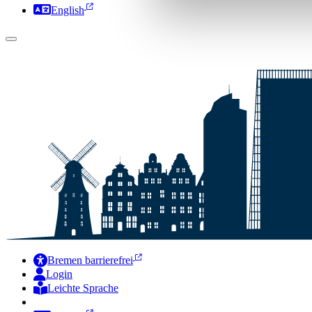
English
Bremen barrierefrei
Login
Leichte Sprache
Zur Deutschen Gebärdensprache