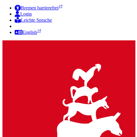
Bremen barrierefrei
Login
Leichte Sprache
Zur Deutschen Gebärdensprache
English