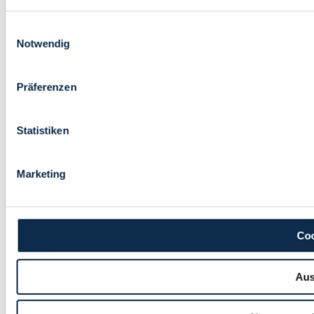
Einwilligungsauswahl
Notwendig
Präferenzen
Statistiken
Marketing
Coo
Aus