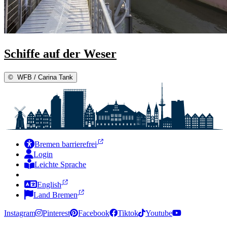
Schiffe auf der Weser
©
WFB / Carina Tank
Bremen barrierefrei
Login
Leichte Sprache
Zur Deutschen Gebärdensprache
English
Land Bremen
Instagram
Pinterest
Facebook
Tiktok
Youtube