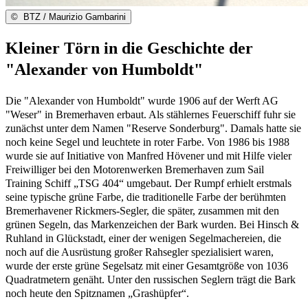
©
BTZ / Maurizio Gambarini
Kleiner Törn in die Geschichte der
"Alexander von Humboldt"
Die "Alexander von Humboldt" wurde 1906 auf der Werft AG
"Weser" in Bremerhaven erbaut. Als stählernes Feuerschiff fuhr sie
zunächst unter dem Namen "Reserve Sonderburg". Damals hatte sie
noch keine Segel und leuchtete in roter Farbe. Von 1986 bis 1988
wurde sie auf Initiative von Manfred Hövener und mit Hilfe vieler
Freiwilliger bei den Motorenwerken Bremerhaven zum Sail
Training Schiff „TSG 404“ umgebaut. Der Rumpf erhielt erstmals
seine typische grüne Farbe, die traditionelle Farbe der berühmten
Bremerhavener Rickmers-Segler, die später, zusammen mit den
grünen Segeln, das Markenzeichen der Bark wurden. Bei Hinsch &
Ruhland in Glückstadt, einer der wenigen Segelmachereien, die
noch auf die Ausrüstung großer Rahsegler spezialisiert waren,
wurde der erste grüne Segelsatz mit einer Gesamtgröße von 1036
Quadratmetern genäht. Unter den russischen Seglern trägt die Bark
noch heute den Spitznamen „Grashüpfer“.