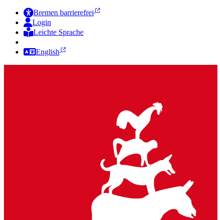
Bremen barrierefrei
Login
Leichte Sprache
Zur Deutschen Gebärdensprache
English